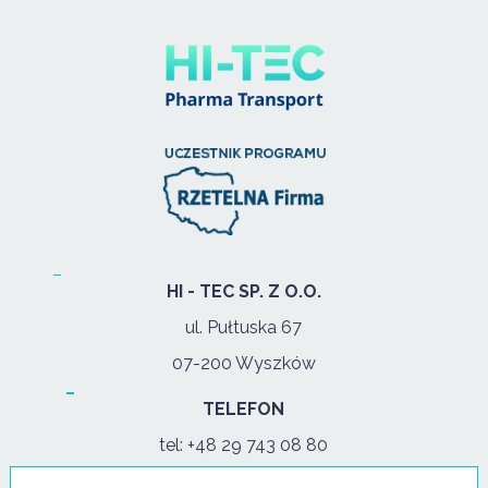
HI - TEC SP. Z O.O.
ul. Pułtuska 67
07-200 Wyszków
TELEFON
tel:
+48 29 743 08 80
mob:
+48 502 702 472