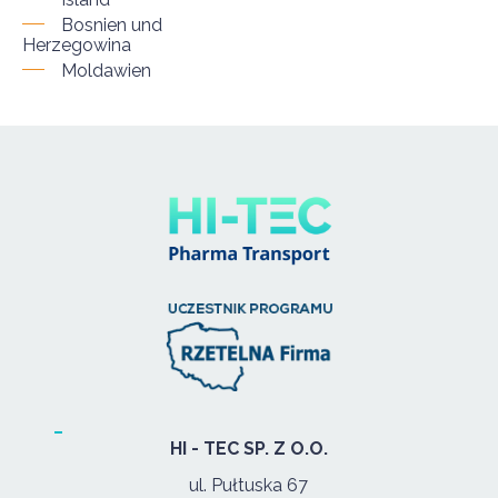
Bosnien und
Herzegowina
Moldawien
HI - TEC SP. Z O.O.
ul. Pułtuska 67