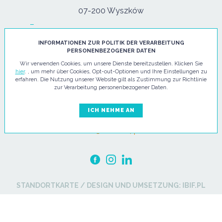
07-200 Wyszków
TELEFON
INFORMATIONEN ZUR POLITIK DER VERARBEITUNG
tel:
+48 29 743 08 80
PERSONENBEZOGENER DATEN
mob:
+48 502 702 472
Wir verwenden Cookies, um unsere Dienste bereitzustellen. Klicken Sie
hier
. , um mehr über Cookies, Opt-out-Optionen und Ihre Einstellungen zu
erfahren. Die Nutzung unserer Website gilt als Zustimmung zur Richtlinie
zur Verarbeitung personenbezogener Daten.
Mo. - Fr: 08:00-17:00
ICH NEHME AN
E-MAIL
info@hi-tec24.pl
STANDORTKARTE
/
DESIGN UND UMSETZUNG:
IBIF.PL