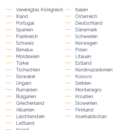
Vereinigtes Königreich
Italien
Irland
Österreich
Portugal
Deutschland
Spanien
Dänemark
Frankreich
Schweden
Schweiz
Norwegen
Benelux
Polen
Moldawien
Litauen
Türkei
Estland
Tschechien
Nordmazedonien
Slowakei
Kosovo
Ungarn
Serbien
Rumänien
Montenegro
Bulgarien
Kroatien
Griechenland
Slowenien
Albanien
Finnland
Liechtenstein
Aserbaidschan
Lettland
Island