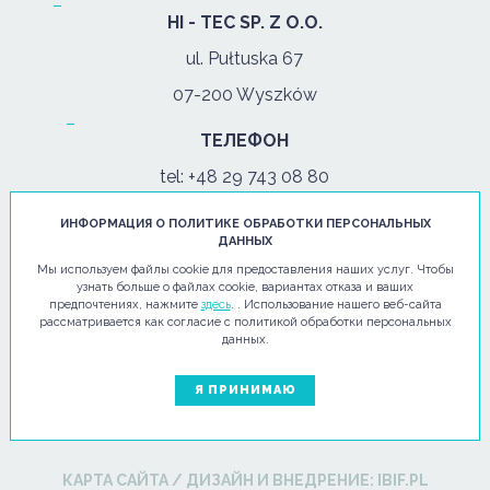
HI - TEC SP. Z O.O.
ul. Pułtuska 67
07-200 Wyszków
ТЕЛЕФОН
tel:
+48 29 743 08 80
моб:
+48 502 702 472
ИНФОРМАЦИЯ О ПОЛИТИКЕ ОБРАБОТКИ ПЕРСОНАЛЬНЫХ
ДАННЫХ
Мы используем файлы cookie для предоставления наших услуг. Чтобы
пон. - Пят: 08:00-17:00
узнать больше о файлах cookie, вариантах отказа и ваших
предпочтениях, нажмите
здесь
. . Использование нашего веб-сайта
ЭЛЕКТРОННОЕ ПИСЬМО
рассматривается как согласие с политикой обработки персональных
данных.
info@hi-tec24.pl
Я ПРИНИМАЮ
КАРТА САЙТА
/
ДИЗАЙН И ВНЕДРЕНИЕ:
IBIF.PL