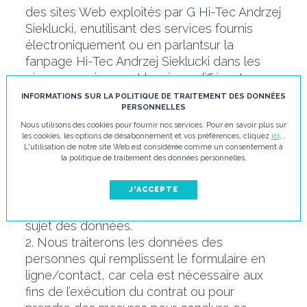
des sites Web exploités par G Hi-Tec Andrzej
Sieklucki, enutilisant des services fournis
électroniquement ou en parlantsur la
fanpage Hi-Tec Andrzej Sieklucki dans les
réseaux sociaux, est basé sur différentes
bases juridiques de traitement en fonction de
INFORMATIONS SUR LA POLITIQUE DE TRAITEMENT DES DONNÉES
PERSONNELLES
la catégorie de données personnelles que
nous traitons et le but du traitement. Nous
Nous utilisons des cookies pour fournir nos services. Pour en savoir plus sur
les cookies, les options de désabonnement et vos préférences, cliquez
ici
. .
traiterons les données personnelles des
L'utilisation de notre site Web est considérée comme un consentement à
visiteurs de nos sites Web sur la base de
la politique de traitement des données personnelles.
l’intérêt légitime du contrôleur de données
J'ACCEPTE
ou sur la base du consentement lorsque
nous avons demandé ce consentement au
sujet des données.
2. Nous traiterons les données des
personnes qui remplissent le formulaire en
ligne/contact, car cela est nécessaire aux
fins de l’exécution du contrat ou pour