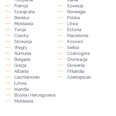
Francja
Szwecja
Szwajcaria
Norwegia
Benelux
Polska
Mołdawia
Litwa
Turcja
Estonia
Czechy
Macedonia
Słowacja
Kosowo
Węgry
Serbia
Rumunia
Czarnogóra
Bułgaria
Chorwacja
Grecja
Słowenia
Albania
Finlandia
Liechtenstein
Azerbejdżan
Łotwa
Islandia
Bośnia i Hercegowina
Mołdawia