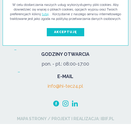
ul. Pułtuska 67
W celu dostarczania naszych usług wykorzystujemy pliki cookies. Aby
07-200 Wyszków
dowiedzieć się więcej o plikach cookies, opcjach wypisu oraz Twoich
preferencjach kliknij
tutaj
. . Korzystanie z naszego serwisu internetowego
traktowane jest jako zgoda na politykę przetwarzania danych osobowych.
TELEFON
tel:
+48 29 743 08 80
AKCEPTUJĘ
kom:
+48 502 702 472
GODZINY OTWARCIA
pon. - pt.: 08:00-17:00
E-MAIL
info@hi-tec24.pl
MAPA STRONY
/
PROJEKT I REALIZACJA:
IBIF.PL