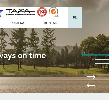
PL
KARIERA
KONTAKT
ways on time