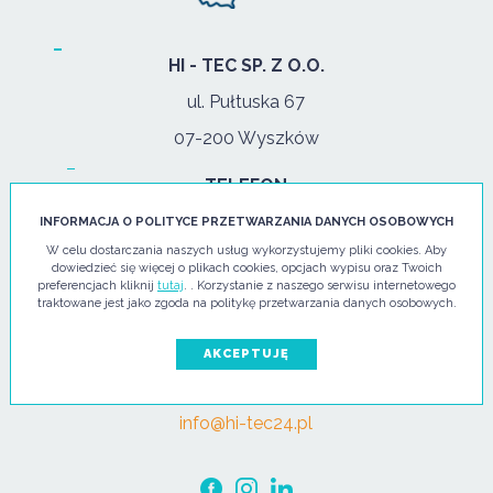
HI - TEC SP. Z O.O.
ul. Pułtuska 67
07-200 Wyszków
TELEFON
tel:
+48 29 743 08 80
INFORMACJA O POLITYCE PRZETWARZANIA DANYCH OSOBOWYCH
W celu dostarczania naszych usług wykorzystujemy pliki cookies. Aby
kom:
+48 502 702 472
dowiedzieć się więcej o plikach cookies, opcjach wypisu oraz Twoich
preferencjach kliknij
tutaj
. . Korzystanie z naszego serwisu internetowego
GODZINY OTWARCIA
traktowane jest jako zgoda na politykę przetwarzania danych osobowych.
pon. - pt.: 08:00-17:00
AKCEPTUJĘ
E-MAIL
info@hi-tec24.pl