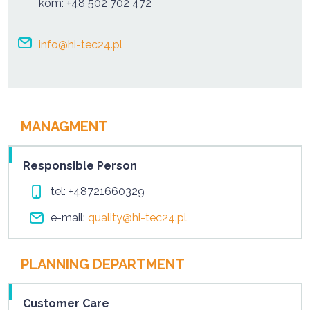
kom:
+48 502 702 472
info@hi-tec24.pl
MANAGMENT
Responsible Person
tel:
+48721660329
e-mail:
quality@hi-tec24.pl
PLANNING DEPARTMENT
Customer Care